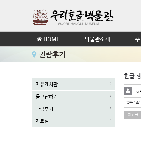
HOME
박물관소개
주
관람후기
한글 생
자유게시판
장
묻고답하기
- 짧은주소:
관람후기
이전글
자료실