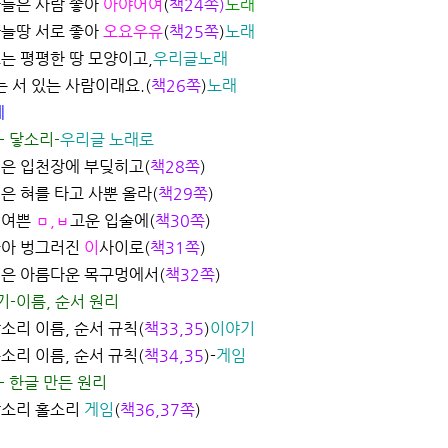
늘은 사람 좋아
아야어여
(
책24쪽)
노래
늘땅 서로 좋아
오요우유
(
책25쪽
)
노래
으
는 평평한 땅 모양이고,
우리글노래
는 서 있는 사람이래요
.(
책26쪽
)
노래
계
- 닿소리
-
우리글
노래로
ㄱ
은 입천장에 부딪히고
(
책28쪽
)
ㄴ
은 혀를 타고 사뿐 올라
(
책29쪽
)
어여쁜
ㅁ,ㅂ
고운 입술에
(
책30쪽
)
아 벙그러진
이
사이로
(
책31쪽
)
ㅇ
은 아름다운 목구멍에서
(
책32쪽
)
기-이름, 순서 원리
소리 이름, 순서 규칙
(
책33,35
)
이야기
소리 이름, 순서 규칙
(
책34,35
)-
게임
- 한글 만든 원리
소리 홀소리
게임
(
책36,37쪽
)