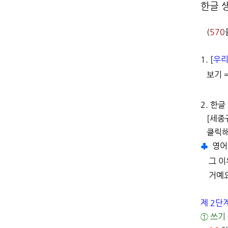
한글 생
(
570
1. [
우리
보기 
2.
한글 
[세종규
클릭해
♣
영어
그 이
거예요
제 2단
① 쓰기 