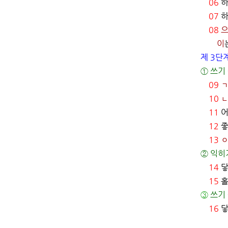
06
하
07
하
08
이
제 3단
① 쓰기 
09
10
11
12
좋
13
② 익히
14
닿
15
홀
③
쓰기 
16
닿