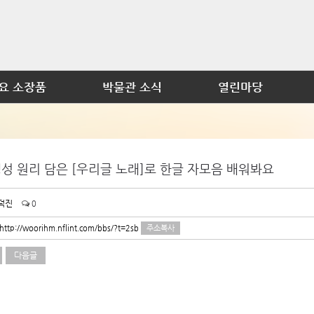
요 소장품
박물관 소식
열린마당
성 원리 담은 [우리글 노래]로 한글 자모음 배워봐요
덕진
0
http://woorihm.nflint.com/bbs/?t=2sb
주소복사
다음글