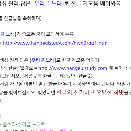
성 원리 담은 [
우리글 노래
]로 한글 자모음 배워봐요
돌 한글날을 축하하며)
글 노래
]가 중고등 국어 교과서에 수록
=
http://www.hangeulstudy.com/hwp3/gu1.htm
생성 원리 담은 [
우리글 노래
]로 한글 자모음 익히기
칙 한글] 웹자료 =
http://www.hangeulstudy.com
에 들어가 
 보십시오. (세종규칙 한글
1
, 세종규칙 한글
2
)
처럼 자모음 이름만 알고 한글 배우기 시작하면 아니 됩니다. 왜일까
한글의 신기하고 오묘한 참맛
유를 찾아보십시오. 찾았다면
을 
.
계
- 홀소리
-
우리글
노래로