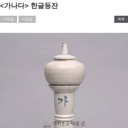
<가나다> 한글등잔
이전글
다음글
목록