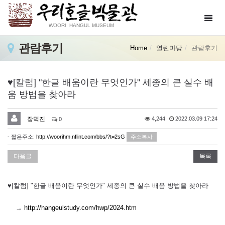
Toggl
navig
관람후기
Home
열린마당
관람후기
♥[칼럼] "한글 배움이란 무엇인가" 세종의 큰 실수 배
움 방법을 찾아라
장덕진
4,244
2022.03.09 17:24
0
- 짧은주소:
http://woorihm.nflint.com/bbs/?t=2sG
주소복사
다음글
목록
♥[칼럼] "한글 배움이란 무엇인가" 세종의 큰 실수 배움 방법을 찾아라
→
http://hangeulstudy.com/hwp/2024.htm