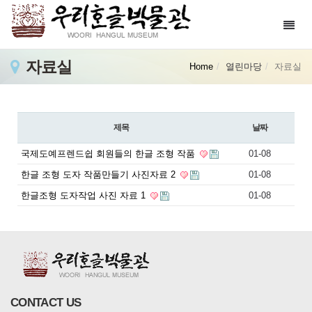
Toggl
navig
자료실
Home
열린마당
자료실
제목
날짜
국제도예프렌드쉽 회원들의 한글 조형 작품
01-08
한글 조형 도자 작품만들기 사진자료 2
01-08
한글조형 도자작업 사진 자료 1
01-08
CONTACT US