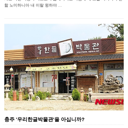
핧 노미하니아 내 이랄 윙하야 …
충주 '우리한글박물관'을 아십니까?