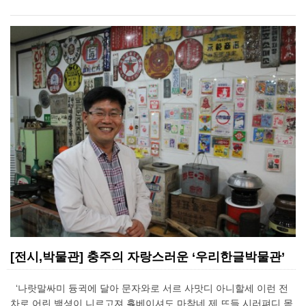
[전시,박물관] 충주의 자랑스러운 ‘우리한글박물관’
‘나랏말싸미 듕귁에 달아 문자와로 서르 사맛디 아니할세 이런 전
차로 어린 백셩이 니르고져 홇베이셔도 마참네 제 뜨들 시러펴디 몯