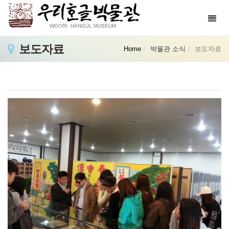
Toggl
navig
보도자료
Home
박물관 소식
보도자료